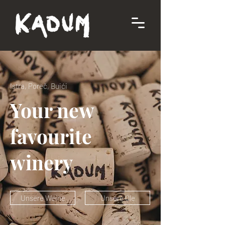
Istra, Poreč, Buići
Your new
favourite
winery
Unsere Weine
Unsere Öle