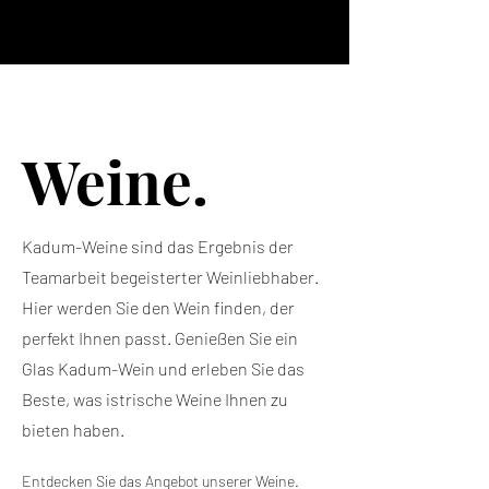
Weine.
Kadum-Weine sind das Ergebnis der
Teamarbeit begeisterter Weinliebhaber.
Hier werden Sie den Wein finden, der
perfekt Ihnen passt. Genießen Sie ein
Glas Kadum-Wein und erleben Sie das
Beste, was istrische Weine Ihnen zu
bieten haben.
Entdecken Sie das Angebot unserer Weine.