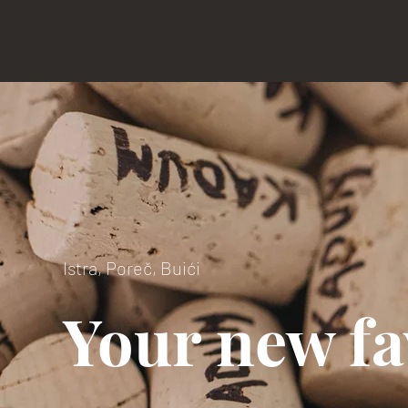
Istra, Poreč, Buići
Your new fa