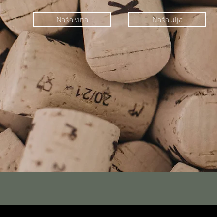
Naša vina
Naša ulja