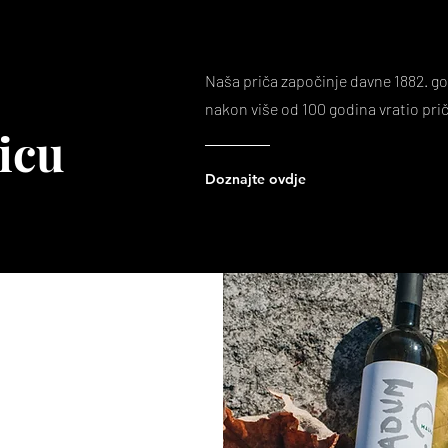
Naša priča započinje davne 1882. god
nakon više od 100 godina vratio prič
icu
Doznajte ovdje