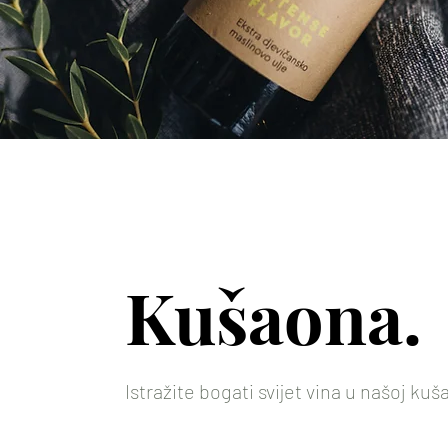
Kušaona.
Istražite bogati svijet vina u našoj kuš