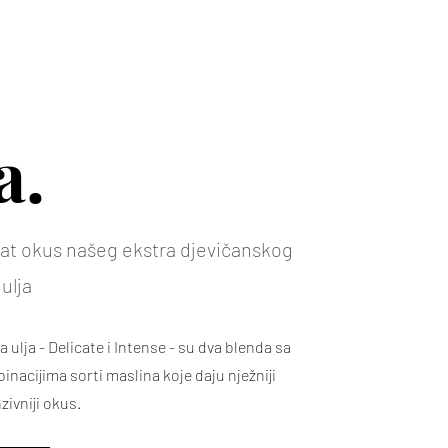
a.
gat okus našeg ekstra djevičanskog
ulja
ulja - Delicate i Intense - su dva blenda sa
inacijima sorti maslina koje daju nježniji
ivniji okus.