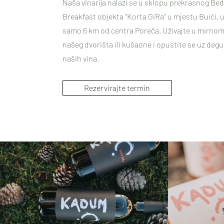
Naša vinarija nalazi se u sklopu prekrasnog Bed
Breakfast objekta "Korta GiRa" u mjestu Buići, 
samo 6 km od centra Poreča. Uživajte u mirno
našeg dvorišta ili kušaone i opustite se uz degu
naših vina.
Rezervirajte termin