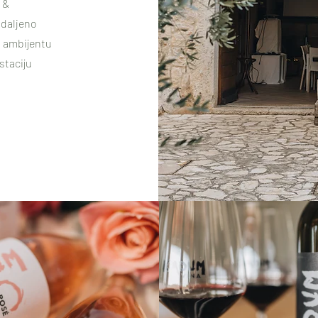
 &
udaljeno
m ambijentu
staciju