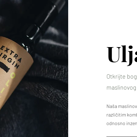
Ulj
Otkrijte bo
maslinovog 
Naša maslinova 
različitim komb
odnosno inzenz