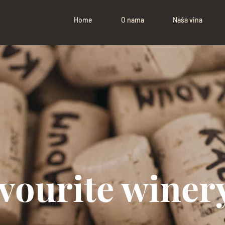
Home
O nama
Naša vina
vourite winer