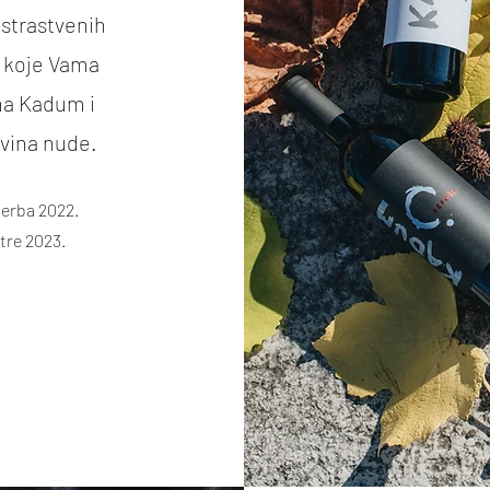
strastvenih
o koje Vama
ina Kadum i
 vina nude.
berba 2022.
stre 2023.